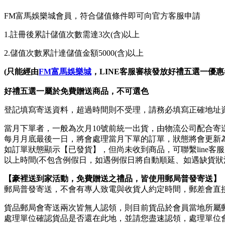
FM富馬
娛樂城會員，符合儲值條件即可向官方客服申請
1.註冊後累計儲值次數需達3次(含)以上
2.儲值次數累計達儲值金額5000(含)以上
(只能經由
FM富馬
娛樂城
，LINE客服審核發放好禮五選一優惠
好禮五選一屬於免費贈送商品，不可選色
登記填寫寄送資料，超過時間則不受理，請務必填寫正確地址
當月下單者，一般為次月10號前統一出貨，由物流公司配合寄
每月月底最後一日，將會處理當月下單的訂單，狀態將會更新
如訂單狀態顯示
【已發貨】
，但尚未收到商品，可聯繫
line客服
以上時間
(不包含例假日，如遇例假日將自動順延、如遇缺貨狀
【豪裡送到家活動，免費贈送之禮品，皆使用郵局普發寄送】
郵局普發寄送，不會有專人致電與收貨人約定時間，郵差會直接
貨品郵局會寄送兩次皆無人認領，則目前貨品於會員當地所屬郵
處理單位確認貨品是否還在此地，並請您盡速認領，處理單位