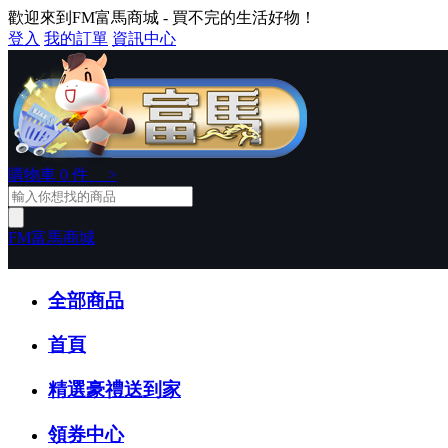
歡迎來到FM富馬商城 - 買不完的生活好物！
登入
我的訂單
資訊中心
購物車
0
件 >
FM富馬商城
全部商品
首頁
精選豪禮送到家
領券中心