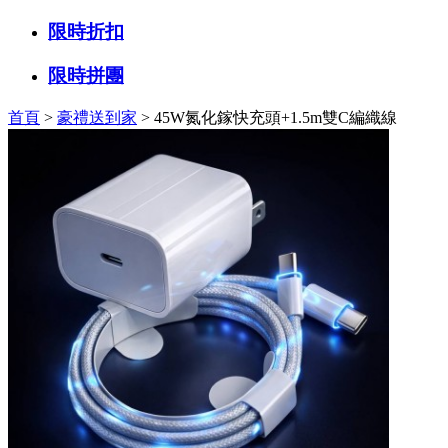
限時折扣
限時拼團
首頁
>
豪禮送到家
> 45W氮化鎵快充頭+1.5m雙C編織線