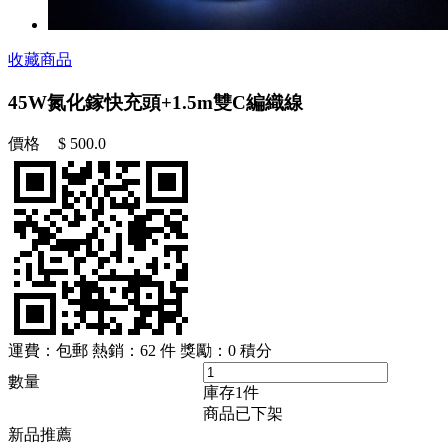
收藏商品
45W氮化鎵快充頭+1.5m雙C編織線
價格
$
500.0
運費：包郵
熱銷：62 件
獎勵：
0
積分
數量
庫存
1
件
商品已下架
新品推薦