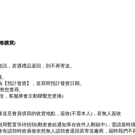
卷購買)
資訊，若遇禮品退回，則不再寄送。
送。
為
【預計發貨】
，並寫明預計發貨日期。
替您查尋。
況，客服將會主動聯繫您更換)
送至會員填寫的收貨地點，簽收(不需本人)，若無人簽收
局暫置等待招領(郵差會給通知單在收件人郵箱中)，需請當時填
會有認領時效過後依然無人認領會退回原寄送廠商，屆時我們不